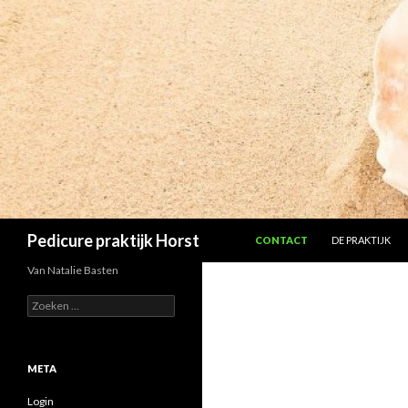
SPRING NAAR INHOUD
Zoeken
Pedicure praktijk Horst
CONTACT
DE PRAKTIJK
Van Natalie Basten
Zoeken
naar:
META
Login