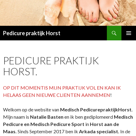
Zoeken
Pedicure praktijk Horst
SPRING
PRIMAI
NAAR
MENU
INHOUD
PEDICURE PRAKTIJK
HORST.
OP DIT MOMENTIS MIJN PRAKTIJK VOL EN KAN IK
HELAAS GEEN NIEUWE CLIENTEN AANNEMEN
!
Welkom op de website van
Medisch
PedicurepraktijkHorst.
Mijn naam is
Natalie Basten
en ik ben gediplomeerd
Medisch
Pedicure en
Medisch Pedicure Sport
in
Horst aan de
Maas
.
Sinds September 2017 ben ik
Arkada specialist.
In de